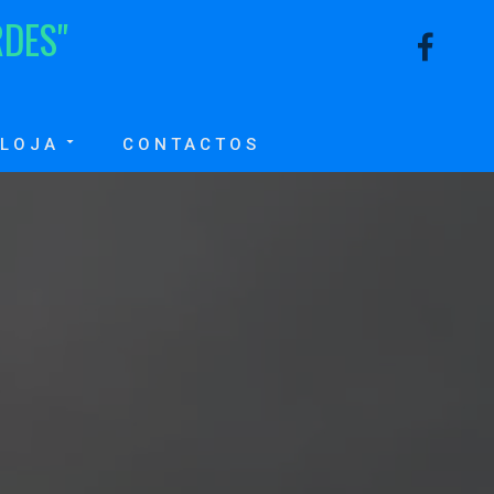
R
D
E
S
"
LOJA
CONTACTOS