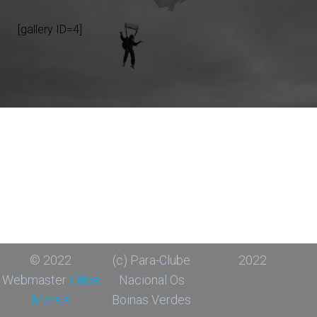
[gallery ID=4]
© 2022
(c) Para-Clube
2022
Webmaster
Filipe
Nacional Os
Morais
Boinas Verdes