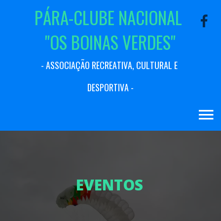
P
Á
R
A
-
C
L
U
B
E
N
A
C
I
O
N
A
L
"
O
S
B
O
I
N
A
S
V
E
R
D
E
S
"
-
A
S
S
O
C
I
A
Ç
Ã
O
R
E
C
R
E
A
T
I
V
A
,
C
U
L
T
U
R
A
L
E
D
E
S
P
O
R
T
I
V
A
-
E
V
E
N
T
O
S