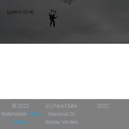
[gallery ID=4]
© 2022
(c) Para-Clube
2022
Webmaster
Filipe
Nacional Os
Morais
Boinas Verdes