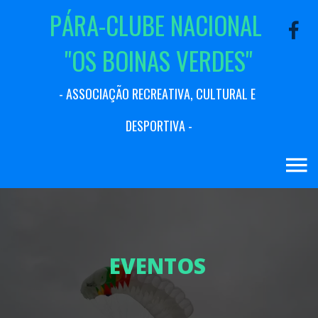
P
Á
R
A
-
C
L
U
B
E
N
A
C
I
O
N
A
L
"
O
S
B
O
I
N
A
S
V
E
R
D
E
S
"
-
A
S
S
O
C
I
A
Ç
Ã
O
R
E
C
R
E
A
T
I
V
A
,
C
U
L
T
U
R
A
L
E
D
E
S
P
O
R
T
I
V
A
-
E
V
E
N
T
O
S