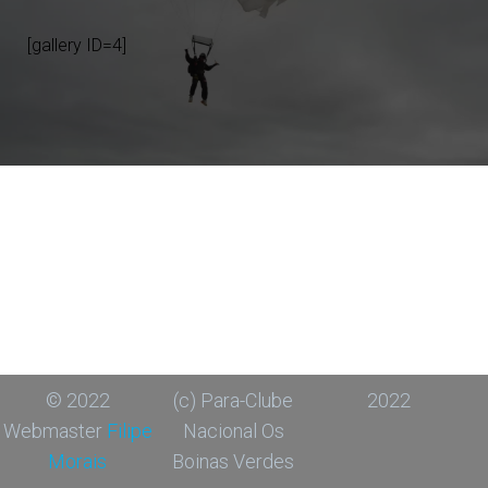
[gallery ID=4]
© 2022
(c) Para-Clube
2022
Webmaster
Filipe
Nacional Os
Morais
Boinas Verdes