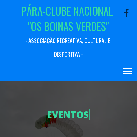
P
Á
R
A
-
C
L
U
B
E
N
A
C
I
O
N
A
L
"
O
S
B
O
I
N
A
S
V
E
R
D
E
S
"
-
A
S
S
O
C
I
A
Ç
Ã
O
R
E
C
R
E
A
T
I
V
A
,
C
U
L
T
U
R
A
L
E
D
E
S
P
O
R
T
I
V
A
-
E
V
E
N
T
O
S