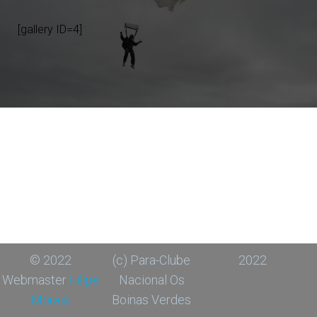
[gallery ID=4]
© 2022
(c) Para-Clube
2022
Webmaster
Filipe
Nacional Os
Morais
Boinas Verdes