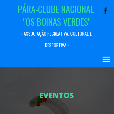
P
Á
R
A
-
C
L
U
B
E
N
A
C
I
O
N
A
L
"
O
S
B
O
I
N
A
S
V
E
R
D
E
S
"
-
A
S
S
O
C
I
A
Ç
Ã
O
R
E
C
R
E
A
T
I
V
A
,
C
U
L
T
U
R
A
L
E
D
E
S
P
O
R
T
I
V
A
-
E
V
E
N
T
O
S