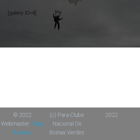
[gallery ID=4]
© 2022
(c) Para-Clube
2022
Webmaster
Filipe
Nacional Os
Morais
Boinas Verdes