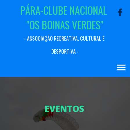
P
Á
R
A
-
C
L
U
B
E
N
A
C
I
O
N
A
L
"
O
S
B
O
I
N
A
S
V
E
R
D
E
S
"
-
A
S
S
O
C
I
A
Ç
Ã
O
R
E
C
R
E
A
T
I
V
A
,
C
U
L
T
U
R
A
L
E
D
E
S
P
O
R
T
I
V
A
-
E
V
E
N
T
O
S