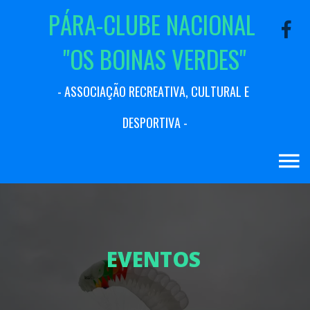
P
Á
R
A
-
C
L
U
B
E
N
A
C
I
O
N
A
L
"
O
S
B
O
I
N
A
S
V
E
R
D
E
S
"
-
A
S
S
O
C
I
A
Ç
Ã
O
R
E
C
R
E
A
T
I
V
A
,
C
U
L
T
U
R
A
L
E
D
E
S
P
O
R
T
I
V
A
-
E
V
E
N
T
O
S