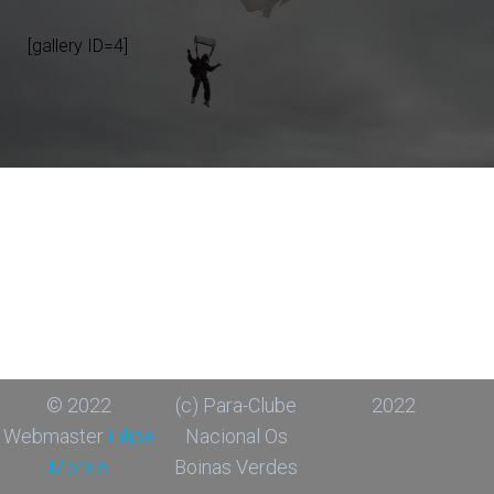
[gallery ID=4]
© 2022
(c) Para-Clube
2022
Webmaster
Filipe
Nacional Os
Morais
Boinas Verdes