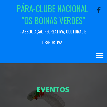
P
Á
R
A
-
C
L
U
B
E
N
A
C
I
O
N
A
L
"
O
S
B
O
I
N
A
S
V
E
R
D
E
S
"
-
A
S
S
O
C
I
A
Ç
Ã
O
R
E
C
R
E
A
T
I
V
A
,
C
U
L
T
U
R
A
L
E
D
E
S
P
O
R
T
I
V
A
-
E
V
E
N
T
O
S