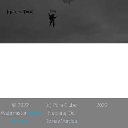
[gallery ID=4]
© 2022
(c) Para-Clube
2022
Webmaster
Filipe
Nacional Os
Morais
Boinas Verdes