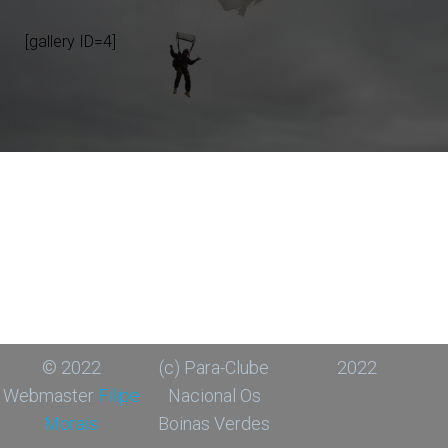
[gallery ID=4]
© 2022
(c) Para-Clube
2022
Webmaster
Filipe
Nacional Os
Morais
Boinas Verdes