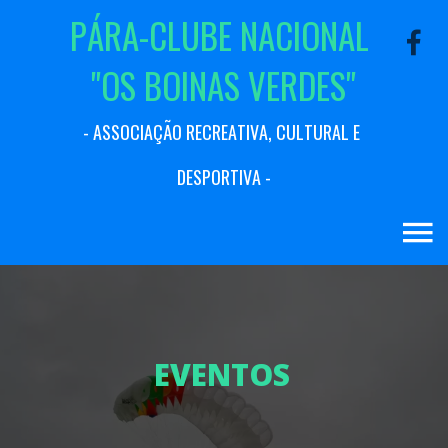
P
Á
R
A
-
C
L
U
B
E
N
A
C
I
O
N
A
L
"
O
S
B
O
I
N
A
S
V
E
R
D
E
S
"
-
A
S
S
O
C
I
A
Ç
Ã
O
R
E
C
R
E
A
T
I
V
A
,
C
U
L
T
U
R
A
L
E
D
E
S
P
O
R
T
I
V
A
-
E
V
E
N
T
O
S