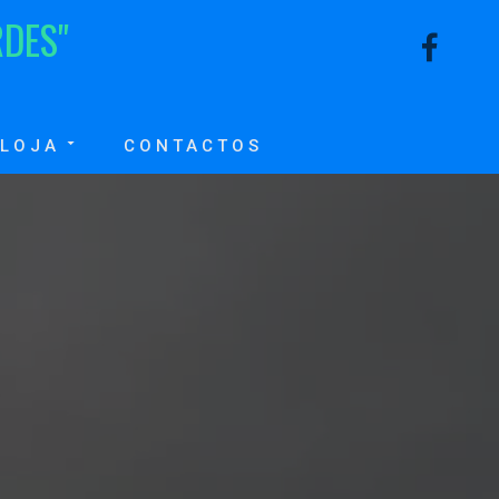
R
D
E
S
"
LOJA
CONTACTOS