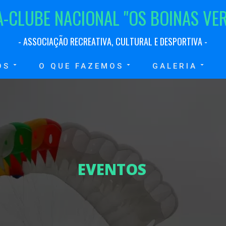
A
-
C
L
U
B
E
N
A
C
I
O
N
A
L
"
O
S
B
O
I
N
A
S
V
E
-
A
S
S
O
C
I
A
Ç
Ã
O
R
E
C
R
E
A
T
I
V
A
,
C
U
L
T
U
R
A
L
E
D
E
S
P
O
R
T
I
V
A
-
OS
O QUE FAZEMOS
GALERIA
E
V
E
N
T
O
S