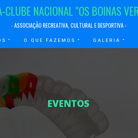
A
-
C
L
U
B
E
N
A
C
I
O
N
A
L
"
O
S
B
O
I
N
A
S
V
E
-
A
S
S
O
C
I
A
Ç
Ã
O
R
E
C
R
E
A
T
I
V
A
,
C
U
L
T
U
R
A
L
E
D
E
S
P
O
R
T
I
V
A
-
OS
O QUE FAZEMOS
GALERIA
E
V
E
N
T
O
S