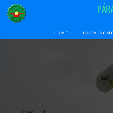
P
Á
R
HOME
QUEM SOM
[gallery ID=4]