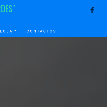
R
D
E
S
"
LOJA
CONTACTOS