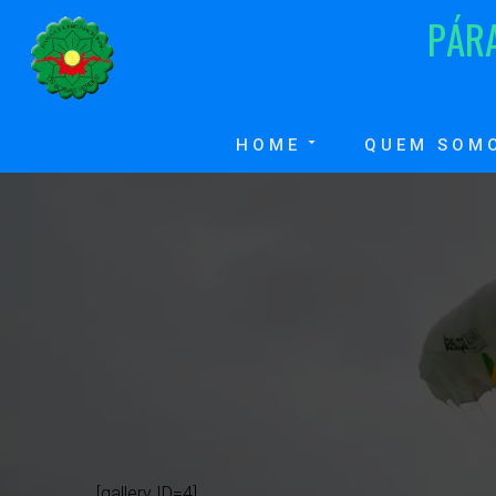
P
Á
R
HOME
QUEM SOM
[gallery ID=4]