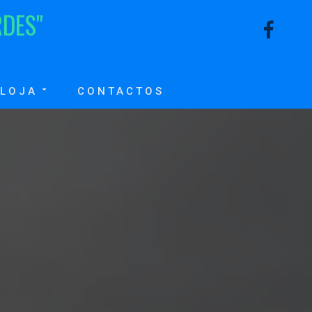
R
D
E
S
"
LOJA
CONTACTOS