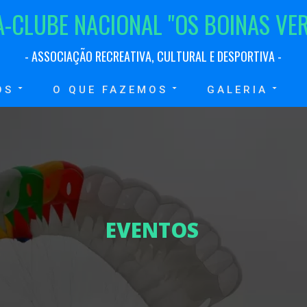
A
-
C
L
U
B
E
N
A
C
I
O
N
A
L
"
O
S
B
O
I
N
A
S
V
E
-
A
S
S
O
C
I
A
Ç
Ã
O
R
E
C
R
E
A
T
I
V
A
,
C
U
L
T
U
R
A
L
E
D
E
S
P
O
R
T
I
V
A
-
OS
O QUE FAZEMOS
GALERIA
E
V
E
N
T
O
S