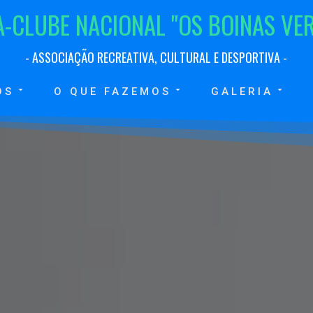
A
-
C
L
U
B
E
N
A
C
I
O
N
A
L
"
O
S
B
O
I
N
A
S
V
E
-
A
S
S
O
C
I
A
Ç
Ã
O
R
E
C
R
E
A
T
I
V
A
,
C
U
L
T
U
R
A
L
E
D
E
S
P
O
R
T
I
V
A
-
OS
O QUE FAZEMOS
GALERIA