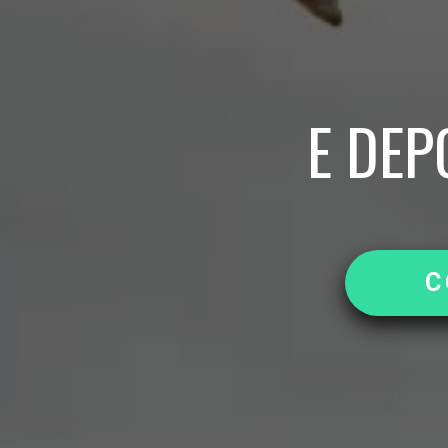
E
D
E
P
C