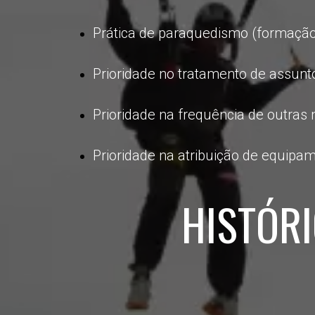
Prática de paraquedismo (formação
Prioridade no tratamento de assunto
Prioridade na frequência de outras
Prioridade na atribuição de equipam
HISTÓR