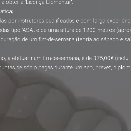
a obter a 'Licença Elementar';
ática;
das por instrutores qualificados e com larga experiênci
das tipo 'ASA', e de uma altura de 1200 metros (apr
 duração de um fim-de-semana (teoria ao sábado e sa
mo, a efetuar num fim-de-semana, é de 375,00€ (inclui
 quotas de sócio pagas durante um ano, brevet, diplom