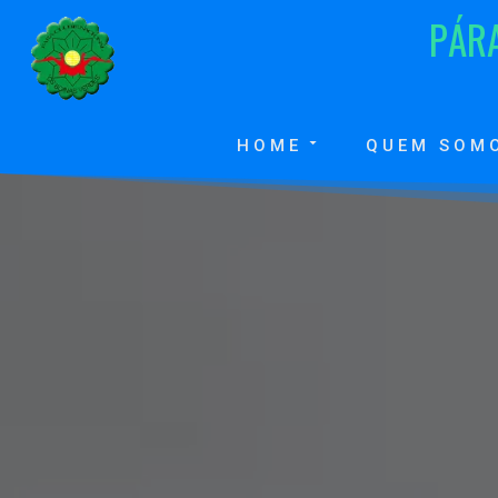
P
Á
R
HOME
QUEM SOM