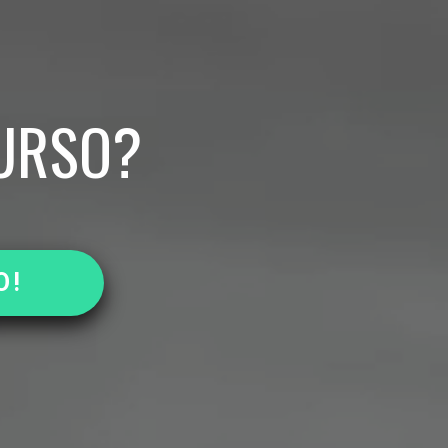
U
R
S
O
?
O!