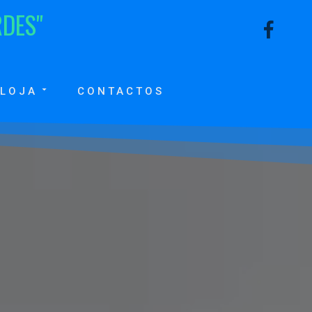
R
D
E
S
"
LOJA
CONTACTOS