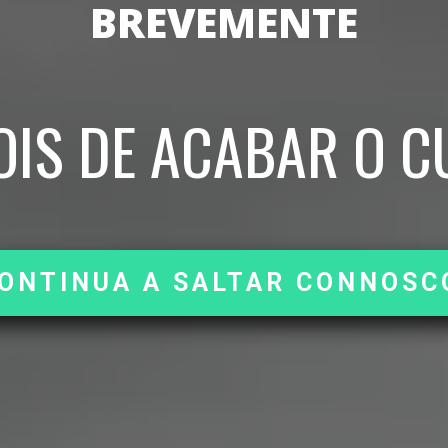
B
R
E
V
E
M
E
N
T
E
O
I
S
D
E
A
C
A
B
A
R
O
C
ONTINUA A SALTAR CONNOSC