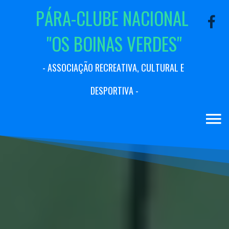
P
Á
R
A
-
C
L
U
B
E
N
A
C
I
O
N
A
L
"
O
S
B
O
I
N
A
S
V
E
R
D
E
S
"
-
A
S
S
O
C
I
A
Ç
Ã
O
R
E
C
R
E
A
T
I
V
A
,
C
U
L
T
U
R
A
L
E
D
E
S
P
O
R
T
I
V
A
-