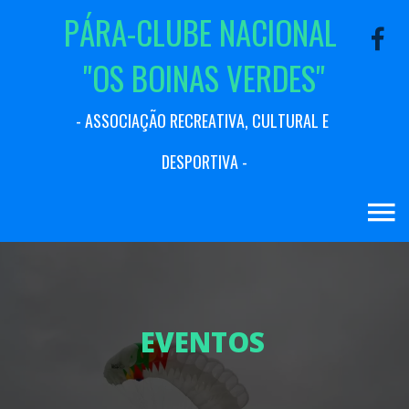
P
Á
R
A
-
C
L
U
B
E
N
A
C
I
O
N
A
L
"
O
S
B
O
I
N
A
S
V
E
R
D
E
S
"
-
A
S
S
O
C
I
A
Ç
Ã
O
R
E
C
R
E
A
T
I
V
A
,
C
U
L
T
U
R
A
L
E
D
E
S
P
O
R
T
I
V
A
-
E
V
E
N
T
O
S