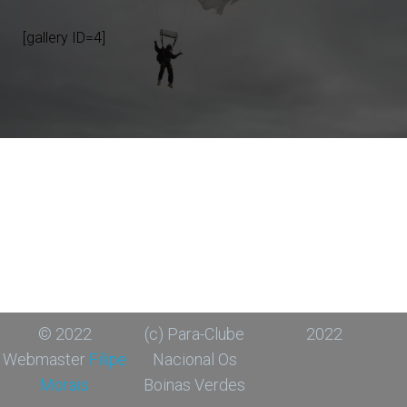
[gallery ID=4]
© 2022
(c) Para-Clube
2022
Webmaster
Filipe
Nacional Os
Morais
Boinas Verdes