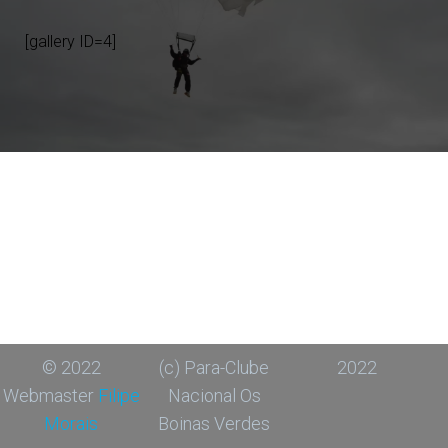
[gallery ID=4]
© 2022
(c) Para-Clube
2022
Webmaster
Filipe
Nacional Os
Morais
Boinas Verdes