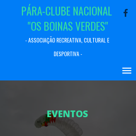
P
Á
R
A
-
C
L
U
B
E
N
A
C
I
O
N
A
L
"
O
S
B
O
I
N
A
S
V
E
R
D
E
S
"
-
A
S
S
O
C
I
A
Ç
Ã
O
R
E
C
R
E
A
T
I
V
A
,
C
U
L
T
U
R
A
L
E
D
E
S
P
O
R
T
I
V
A
-
E
V
E
N
T
O
S