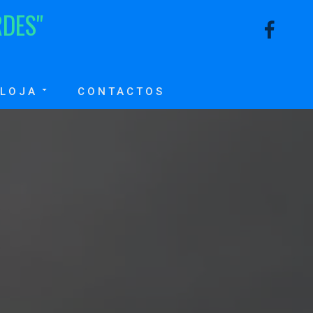
R
D
E
S
"
LOJA
CONTACTOS