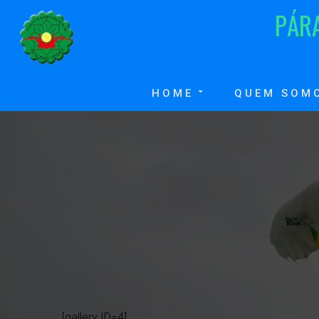
P
Á
R
HOME
QUEM SOM
[gallery ID=4]