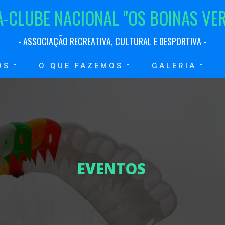
A
-
C
L
U
B
E
N
A
C
I
O
N
A
L
"
O
S
B
O
I
N
A
S
V
E
-
A
S
S
O
C
I
A
Ç
Ã
O
R
E
C
R
E
A
T
I
V
A
,
C
U
L
T
U
R
A
L
E
D
E
S
P
O
R
T
I
V
A
-
OS
O QUE FAZEMOS
GALERIA
E
V
E
N
T
O
S