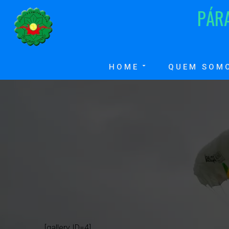
P
Á
R
HOME
QUEM SOM
[gallery ID=4]