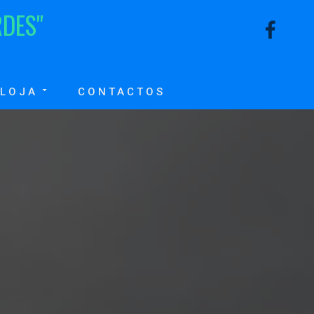
R
D
E
S
"
LOJA
CONTACTOS