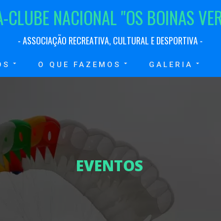
A
-
C
L
U
B
E
N
A
C
I
O
N
A
L
"
O
S
B
O
I
N
A
S
V
E
-
A
S
S
O
C
I
A
Ç
Ã
O
R
E
C
R
E
A
T
I
V
A
,
C
U
L
T
U
R
A
L
E
D
E
S
P
O
R
T
I
V
A
-
OS
O QUE FAZEMOS
GALERIA
E
V
E
N
T
O
S