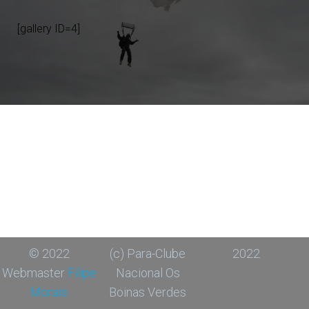
[gallery ID=4]
© 2022
(c) Para-Clube
2022
Webmaster
Filipe
Nacional Os
Morais
Boinas Verdes