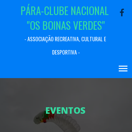
P
Á
R
A
-
C
L
U
B
E
N
A
C
I
O
N
A
L
"
O
S
B
O
I
N
A
S
V
E
R
D
E
S
"
-
A
S
S
O
C
I
A
Ç
Ã
O
R
E
C
R
E
A
T
I
V
A
,
C
U
L
T
U
R
A
L
E
D
E
S
P
O
R
T
I
V
A
-
E
V
E
N
T
O
S